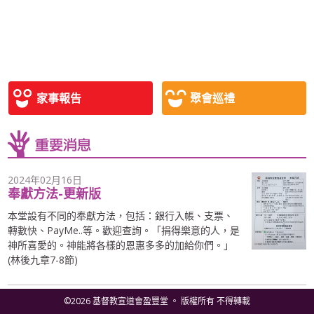
家事報告
聚會巡禮
2024年02月16日
奉獻方法-更新版
本堂設有不同的奉獻方法，包括：銀行入帳、支票、
轉數快、PayMe..等。歡迎查詢。「捐得樂意的人，是
神所喜愛的。神能將各樣的恩惠多多的加給你們。」
(林後九章7-8節)
©2026 基督教宣道會盈豐堂 。 版權所有 不得轉載
2023年04月30日